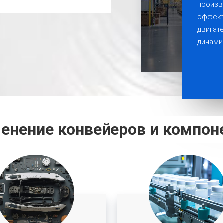
произв
эффект
двигат
динами
енение конвейеров и компон