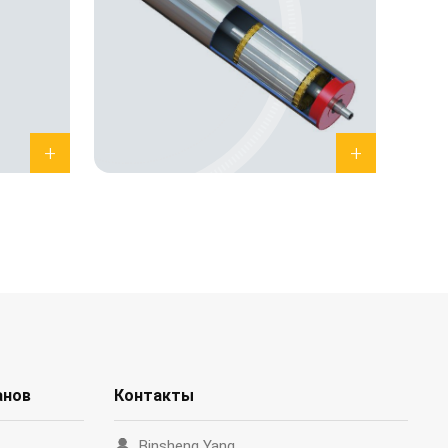
анов
Контакты
Binsheng Yang