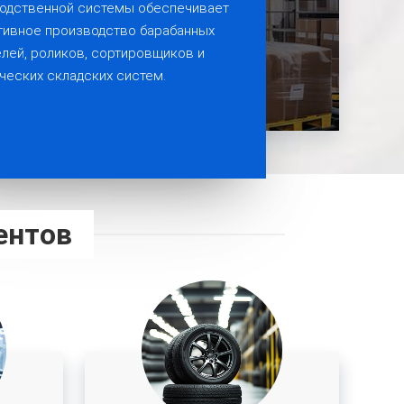
одственной системы обеспечивает
ивное производство барабанных
елей, роликов, сортировщиков и
ческих складских систем.
ентов