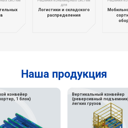
рных систем
Решения конвейерных систем
Решения ко
для
тельных
Логистики и складского
Мобильно
ов
распределения
сорт
обо
Наша продукция
ой конвейер
Вертикальный конвейер
ортер, 1 блок)
(реверсивный подъемник
легких грузов