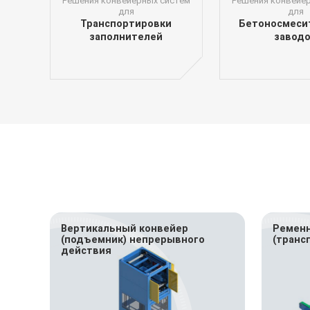
Решения конвейерных систем
Решения конвейе
для
для
Транспортировки
Бетоносмеси
заполнителей
завод
Вертикальный конвейер
Ременн
(подъемник) непрерывного
(трансп
действия