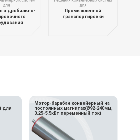
нвейерных систем
Решения конвейерных систем
для
для
го дробильно-
Промышленной
ировочного
транспортировки
рудования
Мотор-барабан конвейерный на
) для
постоянных магнитах(Ø92-240мм,
0.25-5.5кВт переменный ток)