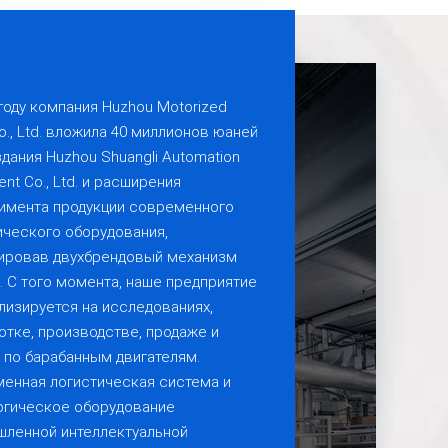
 году компания Huzhou Motorized
o., Ltd. вложила 40 миллионов юаней
здания Huzhou Shuangli Automation
nt Co., Ltd. и расширения
имента продукции современного
ического оборудования,
ровав двухбрендовый механизм
. С того момента, наше предприятие
лизируется на исследованиях,
отке, производстве, продаже и
х по барабанным двигателям.
енная логистическая система и
огическое оборудование
ленной интеллектуальной