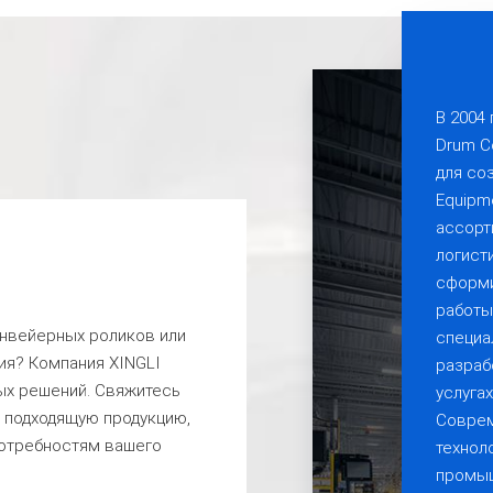
В 2004
Drum C
для со
Equipme
ассорт
логист
сформи
работы
онвейерных роликов или
специа
ия? Компания XINGLI
разраб
ых решений. Свяжитесь
услуга
м подходящую продукцию,
Соврем
потребностям вашего
технол
промыш