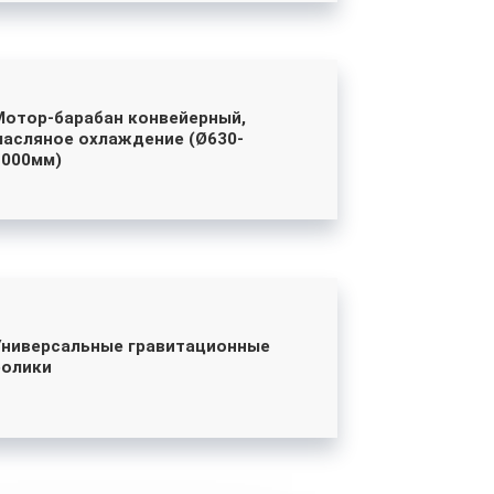
Мотор-барабан конвейерный,
масляное охлаждение (Ø630-
1000мм)
Универсальные гравитационные
ролики