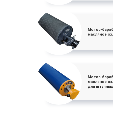
Мотор-бараб
масляное ох
Мотор-бараб
масляное ох
для штучных