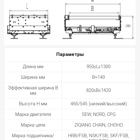
Параметры
Длина мм
950≤L≤1300
Ширина мм
B+140
Эффективная ширина B
820≤B≤1420
мм
Высота H мм
465/545 (низкий/высокий)
Марка двигателя
SEW, NORD, CPG
Марка цепи
ZIQIANG CHAIN, CHOHO
Марка подшипника/
HRB/FSB, NSK/FSB, SKF/FSB,